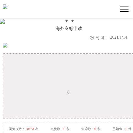
●
●
●
海外商标申请

2021/1/14
时间：
0
浏览次数：
10668
次
点赞数：
0
条
评论数：
0
条
已销售：
0
件