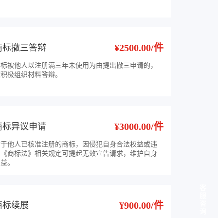
¥2500.00/件
商标撤三答辩
商标被他人以注册满三年未使用为由提出撤三申请的，
应积极组织材料答辩。
¥3000.00/件
商标异议申请
对于他人已核准注册的商标，因侵犯自身合法权益或违
反《商标法》相关规定可提起无效宣告请求，维护自身
利益。
客
服
¥900.00/件
咨
商标续展
询