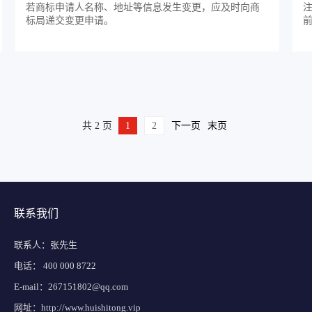
若商标申请人名称、地址等信息发生变更，应及时向商
标局递交变更申请。
前
共 2 页
1
2
下一页
末页
联系我们
联系人：张先生
电话： 400 000 8722
E-mail：
267151802@qq.com
网址：http://www.huishitong.vip