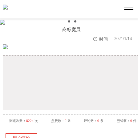
●
●
●
商标宽展

2021/1/14
时间：
浏览次数：
8224
次
点赞数：
0
条
评论数：
0
条
已销售：
0
件