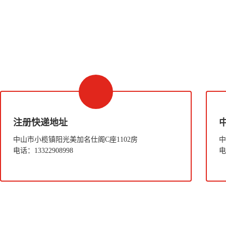
注册快递地址
中山市小榄镇阳光美加名仕阁C座1102房
中
电话：13322908998
电